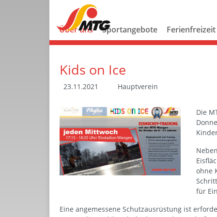
Über uns
Sportangebote
Ferienfreizeit
Kids on Ice
23.11.2021
Hauptverein
Die MT
Donner
Kinder
Neben 
Eisflä
ohne K
Schrit
für Ei
Eine angemessene Schutzausrüstung ist erforde