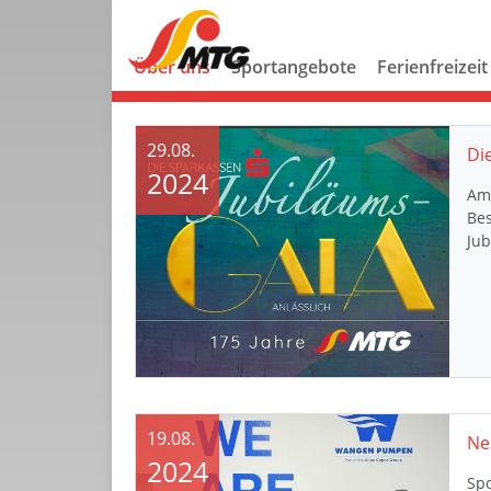
Über uns
Sportangebote
Ferienfreizeit
29.08.
2024
Am 
Be
Jub
19.08.
2024
Spo