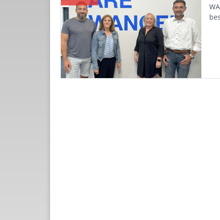
WA
bes