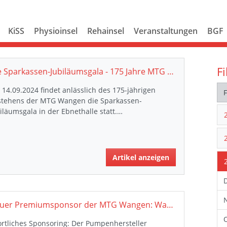
KiSS
Physioinsel
Rehainsel
Veranstaltungen
BGF
Fi
Die Sparkassen-Jubiläumsgala - 175 Jahre MTG Wangen
14.09.2024 findet anlässlich des 175-jährigen
stehens der MTG Wangen die Sparkassen-
iläumsgala in der Ebnethalle statt.…
Artikel anzeigen
Neuer Premiumsponsor der MTG Wangen: Wangen Pumpen
rtliches Sponsoring: Der Pumpenhersteller