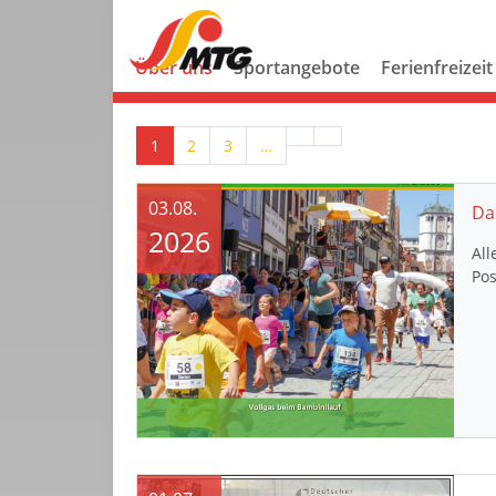
Über uns
Sportangebote
Ferienfreizeit
1
2
3
…
03.08.
Da
2026
All
Pos