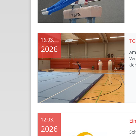
16.03.
TG
2026
Am 
Ve
de
12.03.
2026
Seh