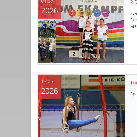
01.07.
2026
Zw
St
Mei
13.05.
Tu
2026
Sp