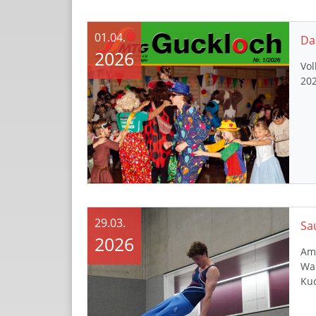
01.04.
Da
2026
Vo
202
29.03.
Sa
2026
Am 
Wa
Ku