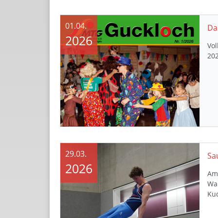
01.04.
Da
2026
Vo
202
29.03.
Sa
2026
Am 
Wa
Ku