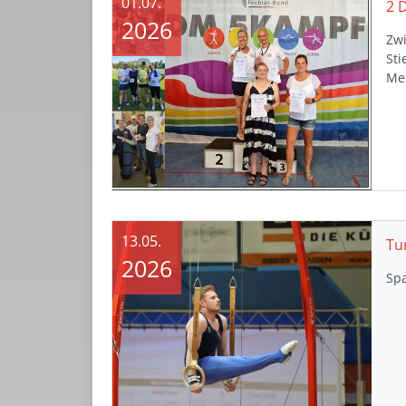
01.07.
2026
Zw
St
Mei
13.05.
Tu
2026
Sp