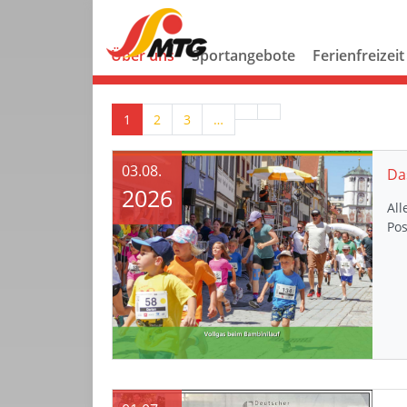
Über uns
Sportangebote
Ferienfreizeit
1
2
3
…
03.08.
Da
2026
All
Pos