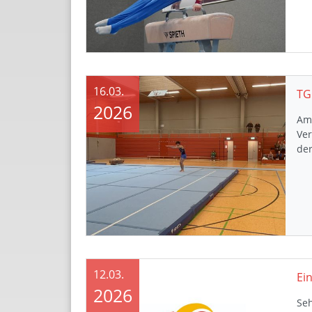
16.03.
TG
2026
Am 
Ve
de
12.03.
2026
Seh